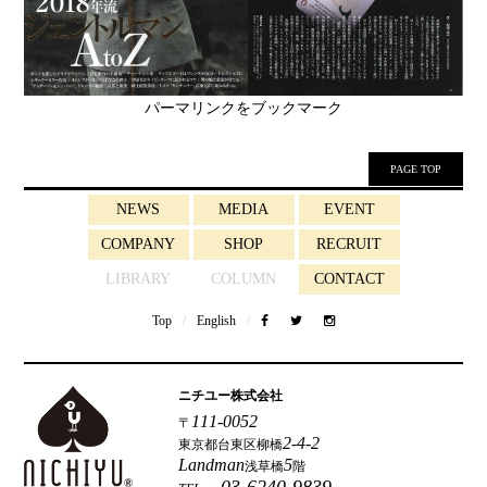
パーマリンク
をブックマーク
PAGE TOP
NEWS
MEDIA
EVENT
COMPANY
SHOP
RECRUIT
LIBRARY
COLUMN
CONTACT
Top
/
English
/
ニチユー株式会社
111-0052
〒
2-4-2
東京都台東区柳橋
Landman
5
浅草橋
階
03-6240-9839