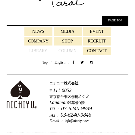
PAGE TOP
NEWS
MEDIA
EVENT
COMPANY
SHOP
RECRUIT
LIBRARY
COLUMN
CONTACT
Top
/
English
/
ニチユー株式会社
111-0052
〒
2-4-2
東京都台東区柳橋
Landman
5
浅草橋
階
03-6240-9839
TEL ：
03-6240-9846
FAX ：
E-mail ：
info@nichiyu.net