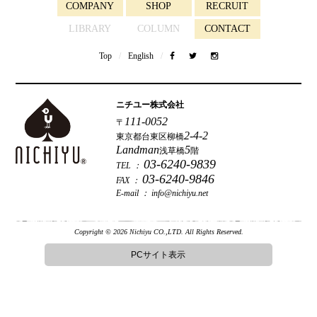
COMPANY
SHOP
RECRUIT
LIBRARY
COLUMN
CONTACT
Top
/
English
/
ニチユー株式会社
111-0052
〒
2-4-2
東京都台東区柳橋
Landman
5
浅草橋
階
03-6240-9839
TEL ：
03-6240-9846
FAX ：
E-mail ：
info@nichiyu.net
Copyright © 2026 Nichiyu CO.,LTD. All Rights Reserved.
PCサイト表示