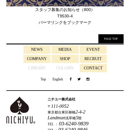
スタッフ募集のお知らせ（800）
T9530-4
パーマリンク
をブックマーク
PAGE TOP
NEWS
MEDIA
EVENT
COMPANY
SHOP
RECRUIT
LIBRARY
COLUMN
CONTACT
Top
/
English
/
ニチユー株式会社
111-0052
〒
2-4-2
東京都台東区柳橋
Landman
5
浅草橋
階
03-6240-9839
TEL ：
03-6240-9846