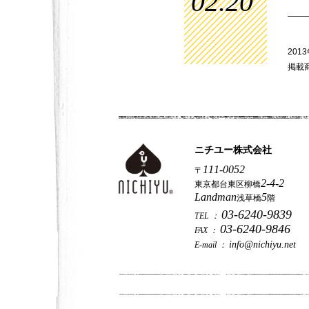
02.20
201
掲載
ニチユー株式会社
111-0052
〒
2-4-2
東京都台東区柳橋
Landman
5
浅草橋
階
03-6240-9839
TEL ：
03-6240-9846
FAX ：
info@nichiyu.net
E-mail ：