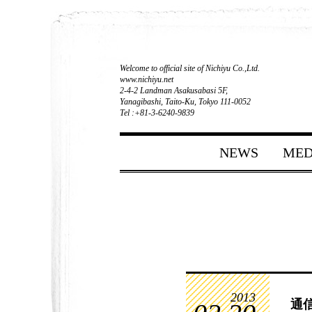
Welcome to official site of Nichiyu Co.,Ltd.
www.nichiyu.net
2-4-2 Landman Asakusabasi 5F,
Yanagibashi, Taito-Ku, Tokyo 111-0052
Tel :+81-3-6240-9839
NEWS
MED
2013
通信