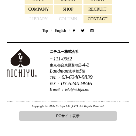
COMPANY
SHOP
RECRUIT
LIBRARY
COLUMN
CONTACT
Top
/
English
/
ニチユー株式会社
111-0052
〒
2-4-2
東京都台東区柳橋
Landman
5
浅草橋
階
03-6240-9839
TEL ：
03-6240-9846
FAX ：
E-mail ：
info@nichiyu.net
Copyright © 2026 Nichiyu CO.,LTD. All Rights Reserved.
PCサイト表示