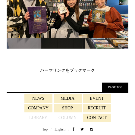
パーマリンク
をブックマーク
PAGE TOP
NEWS
MEDIA
EVENT
COMPANY
SHOP
RECRUIT
LIBRARY
COLUMN
CONTACT
Top
/
English
/